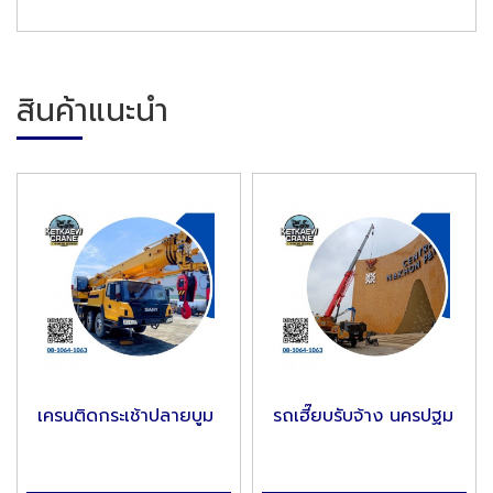
สินค้าแนะนำ
เครนติดกระเช้าปลายบูม
รถเฮี๊ยบรับจ้าง นครปฐม